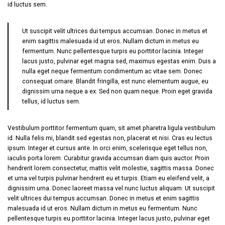
id luctus sem.
Ut suscipit velit ultrices dui tempus accumsan. Donec in metus et
enim sagittis malesuada id ut eros. Nullam dictum in metus eu
fermentum. Nunc pellentesque turpis eu porttitor lacinia. Integer
lacus justo, pulvinar eget magna sed, maximus egestas enim. Duis a
nulla eget neque fermentum condimentum ac vitae sem. Donec
consequat ornare. Blandit fringilla, est nunc elementum augue, eu
dignissim urna neque a ex. Sed non quam neque. Proin eget gravida
tellus, id luctus sem.
Vestibulum porttitor fermentum quam, sit amet pharetra ligula vestibulum
id. Nulla felis mi, blandit sed egestas non, placerat et nisi. Cras eu lectus
ipsum. Integer et cursus ante. In orci enim, scelerisque eget tellus non,
iaculis porta lorem. Curabitur gravida accumsan diam quis auctor. Proin
hendrerit lorem consectetur, mattis velit molestie, sagittis massa. Donec
et urna vel turpis pulvinar hendrerit eu et turpis. Etiam eu eleifend velit, a
dignissim urna. Donec laoreet massa vel nunc luctus aliquam. Ut suscipit
velit ultrices dui tempus accumsan. Donec in metus et enim sagittis
malesuada id ut eros. Nullam dictum in metus eu fermentum. Nunc
pellentesque turpis eu porttitor lacinia. Integer lacus justo, pulvinar eget