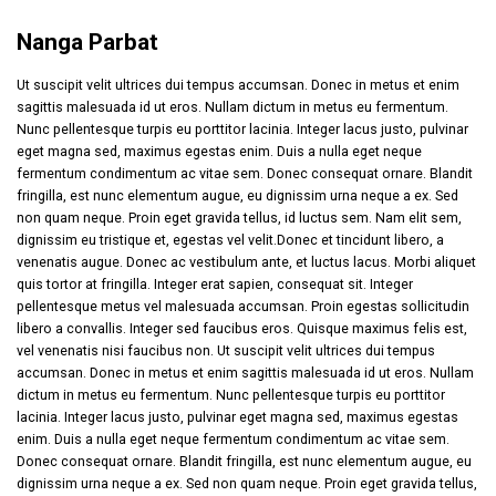
Nanga Parbat
Ut suscipit velit ultrices dui tempus accumsan. Donec in metus et enim
sagittis malesuada id ut eros. Nullam dictum in metus eu fermentum.
Nunc pellentesque turpis eu porttitor lacinia. Integer lacus justo, pulvinar
eget magna sed, maximus egestas enim. Duis a nulla eget neque
fermentum condimentum ac vitae sem. Donec consequat ornare. Blandit
fringilla, est nunc elementum augue, eu dignissim urna neque a ex. Sed
non quam neque. Proin eget gravida tellus, id luctus sem. Nam elit sem,
dignissim eu tristique et, egestas vel velit.Donec et tincidunt libero, a
venenatis augue. Donec ac vestibulum ante, et luctus lacus. Morbi aliquet
quis tortor at fringilla. Integer erat sapien, consequat sit. Integer
pellentesque metus vel malesuada accumsan. Proin egestas sollicitudin
libero a convallis. Integer sed faucibus eros. Quisque maximus felis est,
vel venenatis nisi faucibus non. Ut suscipit velit ultrices dui tempus
accumsan. Donec in metus et enim sagittis malesuada id ut eros. Nullam
dictum in metus eu fermentum. Nunc pellentesque turpis eu porttitor
lacinia. Integer lacus justo, pulvinar eget magna sed, maximus egestas
enim. Duis a nulla eget neque fermentum condimentum ac vitae sem.
Donec consequat ornare. Blandit fringilla, est nunc elementum augue, eu
dignissim urna neque a ex. Sed non quam neque. Proin eget gravida tellus,