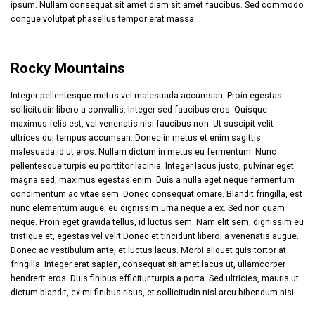
ipsum. Nullam consequat sit amet diam sit amet faucibus. Sed commodo
congue volutpat phasellus tempor erat massa.
Rocky Mountains
Integer pellentesque metus vel malesuada accumsan. Proin egestas
sollicitudin libero a convallis. Integer sed faucibus eros. Quisque
maximus felis est, vel venenatis nisi faucibus non. Ut suscipit velit
ultrices dui tempus accumsan. Donec in metus et enim sagittis
malesuada id ut eros. Nullam dictum in metus eu fermentum. Nunc
pellentesque turpis eu porttitor lacinia. Integer lacus justo, pulvinar eget
magna sed, maximus egestas enim. Duis a nulla eget neque fermentum
condimentum ac vitae sem. Donec consequat ornare. Blandit fringilla, est
nunc elementum augue, eu dignissim urna neque a ex. Sed non quam
neque. Proin eget gravida tellus, id luctus sem. Nam elit sem, dignissim eu
tristique et, egestas vel velit.Donec et tincidunt libero, a venenatis augue.
Donec ac vestibulum ante, et luctus lacus. Morbi aliquet quis tortor at
fringilla. Integer erat sapien, consequat sit amet lacus ut, ullamcorper
hendrerit eros. Duis finibus efficitur turpis a porta. Sed ultricies, mauris ut
dictum blandit, ex mi finibus risus, et sollicitudin nisl arcu bibendum nisi.