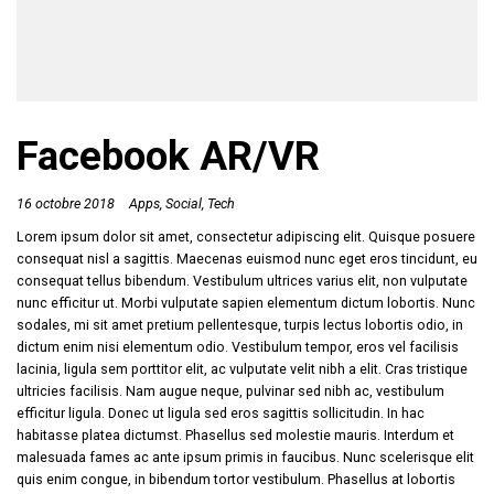
Facebook AR/VR
16 octobre 2018
Apps
Social
Tech
Lorem ipsum dolor sit amet, consectetur adipiscing elit. Quisque posuere
consequat nisl a sagittis. Maecenas euismod nunc eget eros tincidunt, eu
consequat tellus bibendum. Vestibulum ultrices varius elit, non vulputate
nunc efficitur ut. Morbi vulputate sapien elementum dictum lobortis. Nunc
sodales, mi sit amet pretium pellentesque, turpis lectus lobortis odio, in
dictum enim nisi elementum odio. Vestibulum tempor, eros vel facilisis
lacinia, ligula sem porttitor elit, ac vulputate velit nibh a elit. Cras tristique
ultricies facilisis. Nam augue neque, pulvinar sed nibh ac, vestibulum
efficitur ligula. Donec ut ligula sed eros sagittis sollicitudin. In hac
habitasse platea dictumst. Phasellus sed molestie mauris. Interdum et
malesuada fames ac ante ipsum primis in faucibus. Nunc scelerisque elit
quis enim congue, in bibendum tortor vestibulum. Phasellus at lobortis